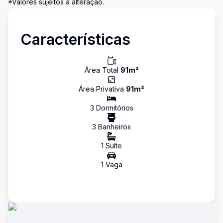
*Valores sujeitos a alteração.
Características
Área Total
91
m²
Área Privativa
91
m²
3
Dormitório
s
3
Banheiro
s
1
Suíte
1
Vaga