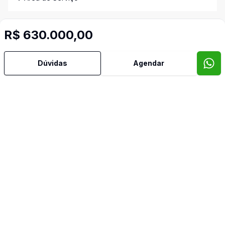
Banheiro Social
R$ 630.000,00
Cozinha
Dúvidas
Agendar
Lavabo
Sacada
Sala de TV
Suíte Master
Imóveis semelhantes
Confira imóveis semelhantes