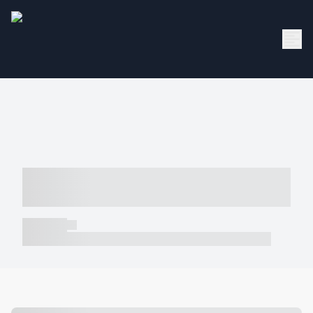
----- ----- -- ------ ---- ---- -- ----- -----
----- --- ------
----- -----
----- ----- -- ------ ---- ---- -- ----- ----- ----- --- ------