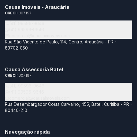
Causa Imóveis - Araucária
CRECI:
J07197
(41) 99596-9646
(41) 99596-9646
comercial@causaimoveis.com
Rua São Vicente de Paulo, 114, Centro, Araucária - PR -
83702-050
Causa Assessoria Batel
CRECI:
J07197
(41) 99596-9646
(41) 99596-9646
comercial@causaimoveis.com
Rua Desembargador Costa Carvalho, 455, Batel, Curitiba - PR -
80440-210
Navegação rápida