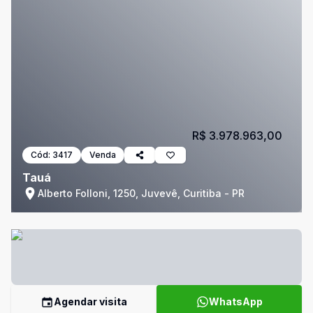
R$ 3.978.963,00
Cód:
3417
Venda
Tauá
Alberto Folloni, 1250, Juvevê, Curitiba - PR
Agendar visita
WhatsApp