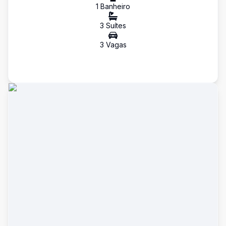
1
Banheiro
3
Suíte
s
3
Vaga
s