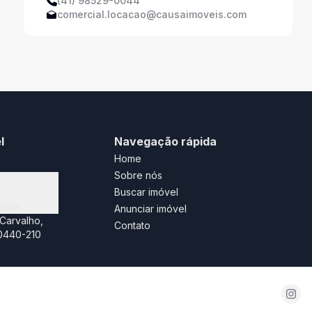
(41) 98529-0044
comercial.locacao@causaimoveis.com
l
Navegação rápida
Home
Sobre nós
Buscar imóvel
.com
Anunciar imóvel
Carvalho,
Contato
80440-210