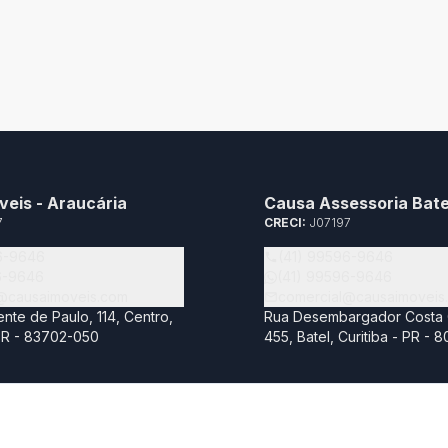
veis - Araucária
Causa Assessoria Bate
7
CRECI:
J07197
6-9646
(41) 99596-9646
6-9646
(41) 99596-9646
@causaimoveis.com
comercial@causaimoveis
nte de Paulo, 114, Centro,
Rua Desembargador Costa 
 PR - 83702-050
455, Batel, Curitiba - PR - 