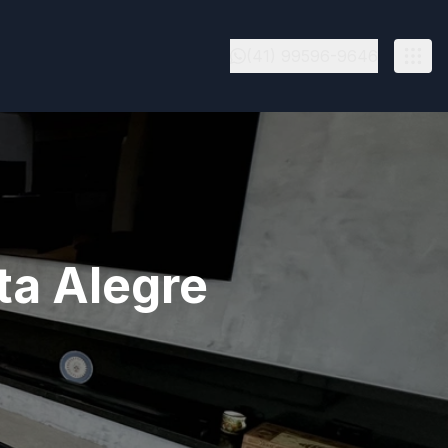
(41) 99596-9646
ta Alegre