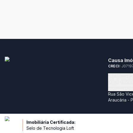
Causa Imó
CRECI:
J0719
(41) 9959
(41) 9959
comercial
Rua São Vice
Araucária -
Imobiliária Certificada:
Selo de Tecnologia Loft