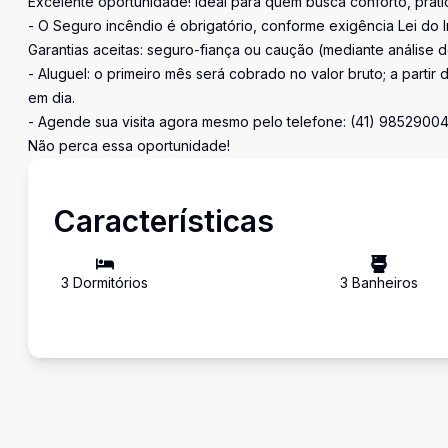
Excelente oportunidade! Ideal para quem busca conforto, pratic
- O Seguro incêndio é obrigatório, conforme exigência Lei do I
Garantias aceitas: seguro-fiança ou caução (mediante análise de
- Aluguel: o primeiro mês será cobrado no valor bruto; a parti
em dia.
- Agende sua visita agora mesmo pelo telefone: (41) 9852900
Não perca essa oportunidade!
Características
3
Dormitório
s
3
Banheiro
s