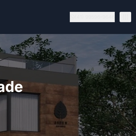
(41) 99596-9646
dade