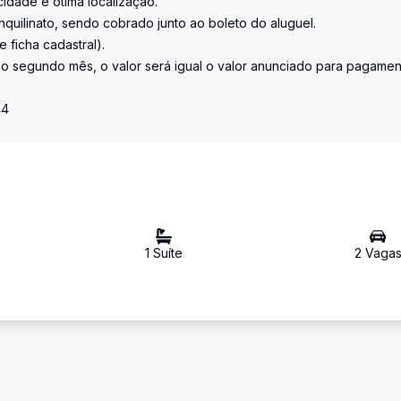
idade e ótima localização.
nquilinato, sendo cobrado junto ao boleto do aluguel.
 ficha cadastral).
r do segundo mês, o valor será igual o valor anunciado para pagame
44
1
Suíte
2
Vaga