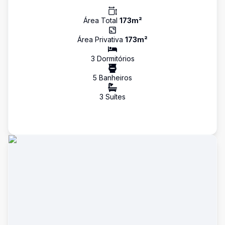
Área Total
173
m²
Área Privativa
173
m²
3
Dormitório
s
5
Banheiro
s
3
Suíte
s