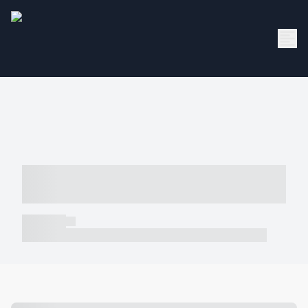
----- ----- -- ------ ---- ---- -- ----- -----
----- --- ------
----- -----
----- ----- -- ------ ---- ---- -- ----- ----- ----- --- ------