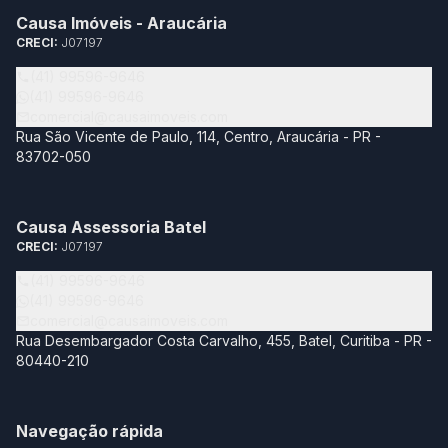
Causa Imóveis - Araucária
CRECI:
J07197
(41) 99596-9646
(41) 99596-9646
comercial@causaimoveis.com
Rua São Vicente de Paulo, 114, Centro, Araucária - PR -
83702-050
Causa Assessoria Batel
CRECI:
J07197
(41) 99596-9646
(41) 99596-9646
comercial@causaimoveis.com
Rua Desembargador Costa Carvalho, 455, Batel, Curitiba - PR -
80440-210
Navegação rápida