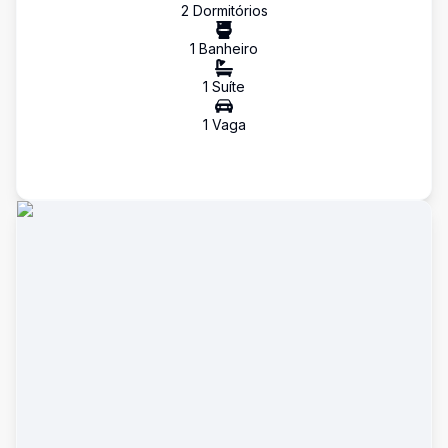
2
Dormitório
s
1
Banheiro
1
Suíte
1
Vaga