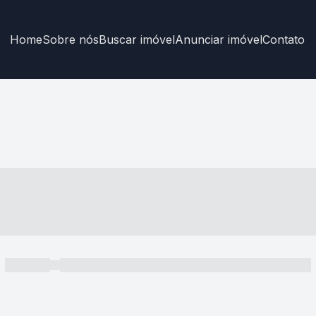
Home
Sobre nós
Buscar imóvel
Anunciar imóvel
Contato
----- ---- ---- -- ----
----- -----
----- ----- -- ------ ---- ---- -- ----- ----- ----- --- ------