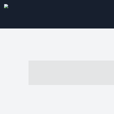
----- ----- -- -
- ------