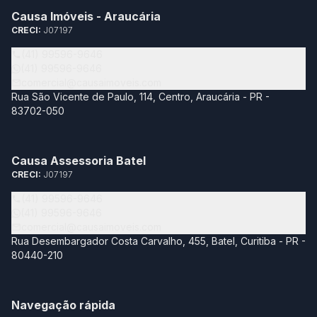
Causa Imóveis - Araucária
CRECI:
J07197
(41) 99596-9646
(41) 99596-9646
comercial@causaimoveis.com
Rua São Vicente de Paulo, 114, Centro, Araucária - PR -
83702-050
Causa Assessoria Batel
CRECI:
J07197
(41) 99596-9646
(41) 99596-9646
comercial@causaimoveis.com
Rua Desembargador Costa Carvalho, 455, Batel, Curitiba - PR -
80440-210
Navegação rápida