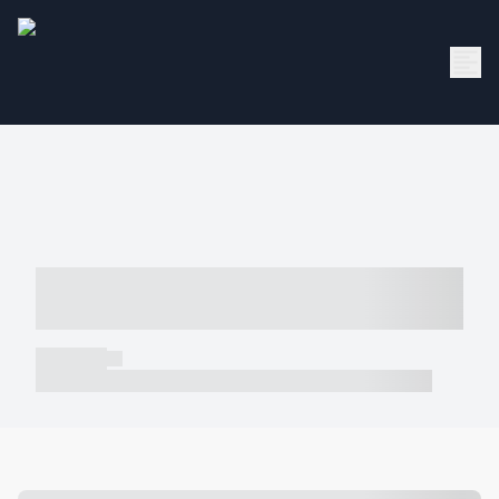
----- ----- -- ------ ---- ---- -- ----- -----
----- --- ------
----- -----
----- ----- -- ------ ---- ---- -- ----- ----- ----- --- ------