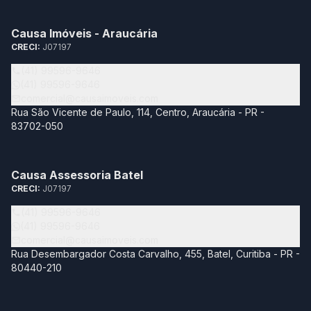
Causa Imóveis - Araucária
CRECI:
J07197
(41) 99596-9646
(41) 99596-9646
comercial@causaimoveis.com
Rua São Vicente de Paulo, 114, Centro, Araucária - PR -
83702-050
Causa Assessoria Batel
CRECI:
J07197
(41) 99596-9646
(41) 99596-9646
comercial@causaimoveis.com
Rua Desembargador Costa Carvalho, 455, Batel, Curitiba - PR -
80440-210