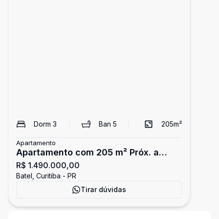
Dorm
3
Ban
5
205
m²
Apartamento
Apartamento com 205 m² Próx. a
R$ 1.490.000,00
Praça do Japão | 3 Quartos (2 suítes)
Batel, Curitiba - PR
Tirar dúvidas