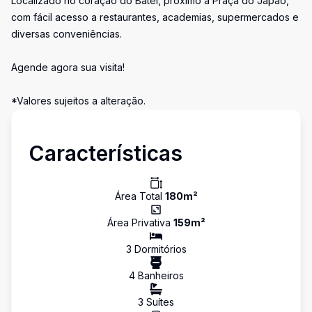
Localizado no coração do Batel, próximo à Praça do Japão,
com fácil acesso a restaurantes, academias, supermercados e
diversas conveniências.
Agende agora sua visita!
*Valores sujeitos a alteração.
Características
Área Total
180
m²
Área Privativa
159
m²
3
Dormitório
s
4
Banheiro
s
3
Suíte
s